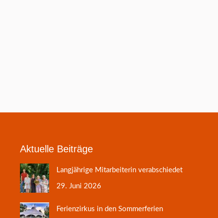
Aktuelle Beiträge
Langjährige Mitarbeiterin verabschiedet
29. Juni 2026
Ferienzirkus in den Sommerferien