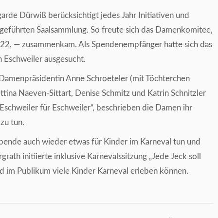
rde Dürwiß berücksichtigt jedes Jahr Initiativen und
rchgeführten Saalsammlung. So freute sich das Damenkomitee,
222, — zusammenkam. Als Spendenempfänger hatte sich das
 Eschweiler ausgesucht.
 Damenpräsidentin Anne Schroeteler (mit Töchterchen
ttina Naeven-Sittart, Denise Schmitz und Katrin Schnitzler
schweiler für Eschweiler“, beschrieben die Damen ihr
 zu tun.
pende auch wieder etwas für Kinder im Karneval tun und
rath initiierte inklusive Karnevalssitzung „Jede Jeck soll
nd im Publikum viele Kinder Karneval erleben können.