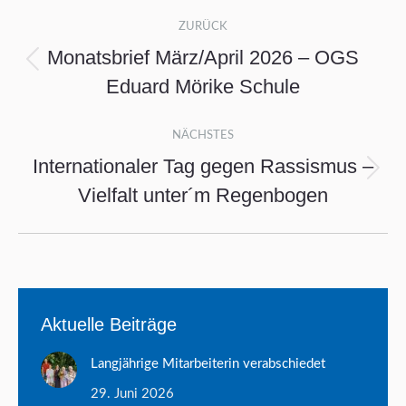
Kommentarnavigation
ZURÜCK
Monatsbrief März/April 2026 – OGS
Vorheriger
Eduard Mörike Schule
Beitrag:
NÄCHSTES
Internationaler Tag gegen Rassismus –
Nächster
Vielfalt unter´m Regenbogen
Beitrag:
Aktuelle Beiträge
Langjährige Mitarbeiterin verabschiedet
29. Juni 2026