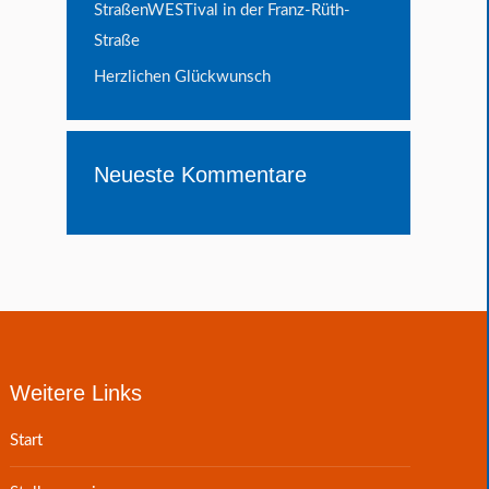
StraßenWESTival in der Franz-Rüth-
Straße
Herzlichen Glückwunsch
Neueste Kommentare
Weitere Links
Start