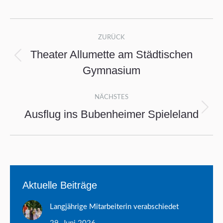
Kommentarnavigation
ZURÜCK
Theater Allumette am Städtischen
Vorheriger
Gymnasium
Beitrag:
NÄCHSTES
Ausflug ins Bubenheimer Spieleland
Nächster
Beitrag:
Aktuelle Beiträge
Langjährige Mitarbeiterin verabschiedet