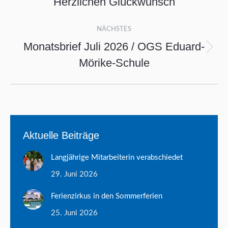
Herzlichen Glückwunsch
Vorheriger
Beitrag:
NÄCHSTES
Monatsbrief Juli 2026 / OGS Eduard-
Nächster
Mörike-Schule
Beitrag:
Aktuelle Beiträge
Langjährige Mitarbeiterin verabschiedet
29. Juni 2026
Ferienzirkus in den Sommerferien
25. Juni 2026