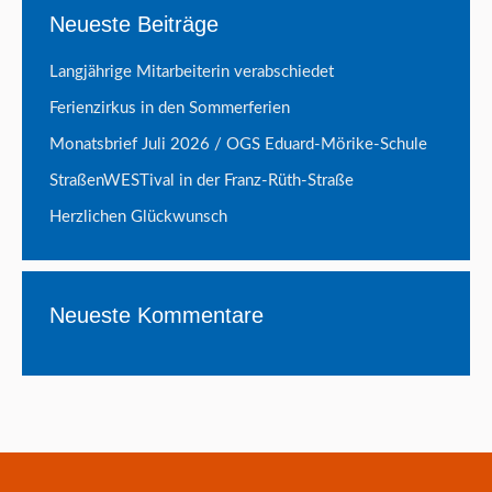
Neueste Beiträge
Langjährige Mitarbeiterin verabschiedet
Ferienzirkus in den Sommerferien
Monatsbrief Juli 2026 / OGS Eduard-Mörike-Schule
StraßenWESTival in der Franz-Rüth-Straße
Herzlichen Glückwunsch
Neueste Kommentare