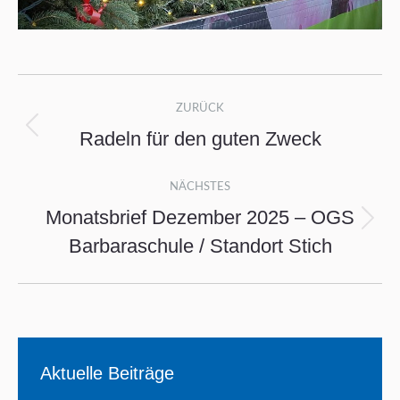
Kommentarnavigation
ZURÜCK
Radeln für den guten Zweck
Vorheriger
Beitrag:
NÄCHSTES
Monatsbrief Dezember 2025 – OGS
Nächster
Barbaraschule / Standort Stich
Beitrag:
Aktuelle Beiträge