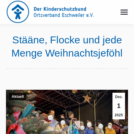
Stääne, Flocke und jede
Menge Weihnachtsjeföhl
Sie befinden sich hier:
Aktuell
Dez.
1
2025