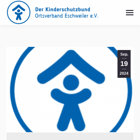
Sep.
19
2024